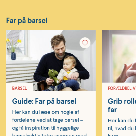
Far på barsel
BARSEL
FORÆLDRELIV
Guide: Far på barsel
Grib rol
far
Her kan du læse om nogle af
fordelene ved at tage barsel –
Her kan du f
og få inspiration til hyggelige
til, hvad du
barselsaktiviteter sammen med