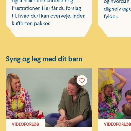
også risiko for skuffelser og
og hvordan 
frustrationer. Her får du forslag
dig selv og 
til, hvad du/I kan overveje, inden
fylder.
kufferten pakkes
Syng og leg med dit barn
VIDEOFORLØB
VIDEOFORLØB