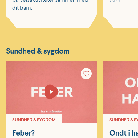
barn.
dit barn.
Sundhed & sygdom
SUNDHED & SYGDOM
SUNDHED & 
Feber?
Ondt i h