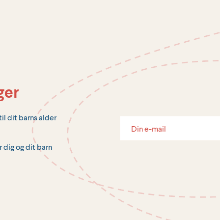
ger
il dit barns alder
r dig og dit barn