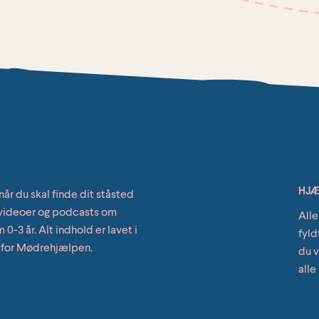
HJÆL
når du skal finde dit ståsted
, videoer og podcasts om
Alle
0-3 år. Alt indhold er lavet i
fyld
 for Mødrehjælpen.
du v
alle