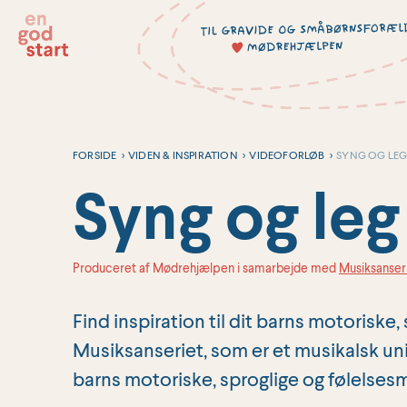
Hop
til
indholdet
FORSIDE
>
VIDEN & INSPIRATION
>
VIDEOFORLØB
>
SYNG OG LEG 
Syng og leg
Produceret af Mødrehjælpen i samarbejde med
Musiksanser
Find inspiration til dit barns motorisk
Musiksanseriet, som er et musikalsk uni
barns motoriske, sproglige og følelses