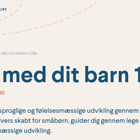
MED DIT BARN 1-2 ÅR
 med dit barn 1
iet
e, sproglige og følelsesmæssige udvikling gennem
vers skabt for småbørn, guider dig gennem lege o
mæssige udvikling.