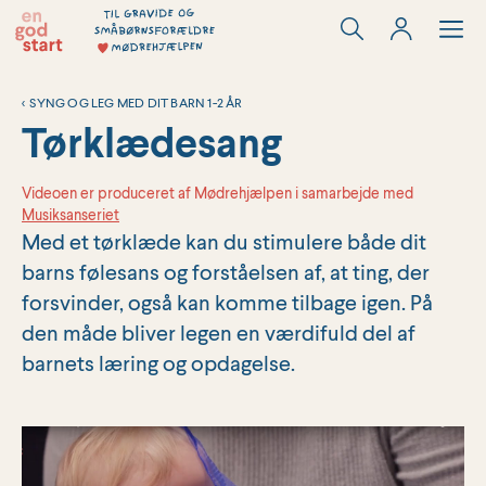
Hop
til
indholdet
<
SYNG OG LEG MED DIT BARN 1-2 ÅR
Tørklædesang
Videoen er produceret af Mødrehjælpen i samarbejde med
Musiksanseriet
Med et tørklæde kan du stimulere både dit
barns følesans og forståelsen af, at ting, der
forsvinder, også kan komme tilbage igen. På
den måde bliver legen en værdifuld del af
barnets læring og opdagelse.