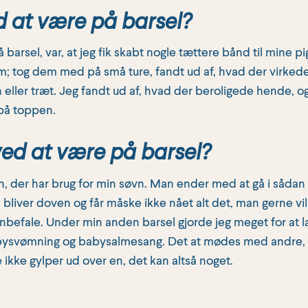
d at være på barsel?
arsel, var, at jeg fik skabt nogle tættere bånd til mine pige
tog dem med på små ture, fandt ud af, hvad der virkede 
en eller træt. Jeg fandt ud af, hvad der beroligede hende, og
 på toppen.
ed at være på barsel?
, der har brug for min søvn. Man ender med at gå i sådan
n bliver doven og får måske ikke nået alt det, man gerne v
g anbefale. Under min anden barsel gjorde jeg meget for at 
bysvømning og babysalmesang. Det at mødes med andre, d
ikke gylper ud over en, det kan altså noget.