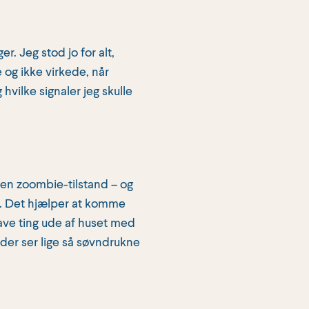
r. Jeg stod jo for alt,
og ikke virkede, når
 hvilke signaler jeg skulle
 en zoombie-tilstand – og
il. Det hjælper at komme
lave ting ude af huset med
er ser lige så søvndrukne