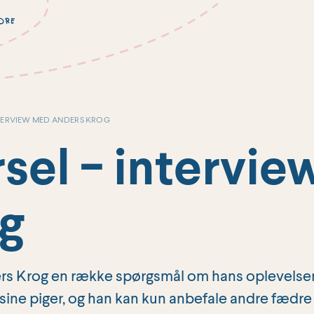
INTERVIEW MED ANDERS KROG
rsel − intervi
g
nders Krog en række spørgsmål om hans oplevelse
sine piger, og han kan kun anbefale andre fædre