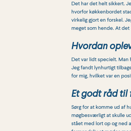
Det har det helt sikkert. J
hvorfor køkkenbordet stad
virkelig gjort en forskel. J
meget som hende. At det ik
Hvordan opleved
Det var lidt specielt. Man 
Jeg fandt lynhurtigt tilbag
for mig, hvilket var en pos
Et godt råd til
Sørg for at komme ud af hu
møgbesværligt at skulle u
stået med lort op og ned a