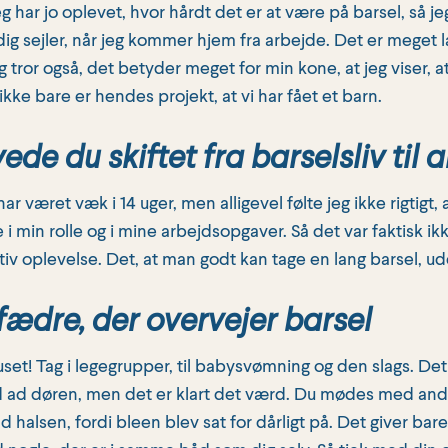
eg har jo oplevet, hvor hårdt det er at være på barsel, så je
ig sejler, når jeg kommer hjem fra arbejde. Det er meget l
eg tror også, det betyder meget for min kone, at jeg viser, at 
ke bare er hendes projekt, at vi har fået et barn.
e du skiftet fra barselsliv til a
har været væk i 14 uger, men alligevel følte jeg ikke rigtigt
e i min rolle og i mine arbejdsopgaver. Så det var faktisk 
itiv oplevelse. Det, at man godt kan tage en lang barsel, u
 fædre, der overvejer barsel
set! Tag i legegrupper, til babysvømning og den slags. Det 
d ad døren, men det er klart det værd. Du mødes med and
d halsen, fordi bleen blev sat for dårligt på. Det giver ba