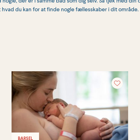
nogle, der er i samme båd som dig selv. Så tjek med din 
hvad du kan for at finde nogle fællesskaber i dit område.
BARSEL