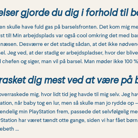
lser gjorde du dig i forhold til b
 den skulle have fuld gas på barselsfronten. Det kom mig meg
lyst til! Min arbejdsplads var også cool omkring det med ba
 næsen. Desværre er det stadig sådan, at det ikke nødve
l. Jeg ved, at der stadig er arbejdspladser, hvor der bliv
hefen og siger, man vil på barsel. Man møder ikke 100 % f
asket dig mest ved at være på 
overraskede mig, hvor lidt tid jeg havde til mig selv. Jeg hav
Station, når baby tog en lur, men så skulle man jo rydde op
g endelig min PlayStation frem, passede det selvfølgelig me
yStation har været tændt otte gange, siden vi har fået bør
sebeth …