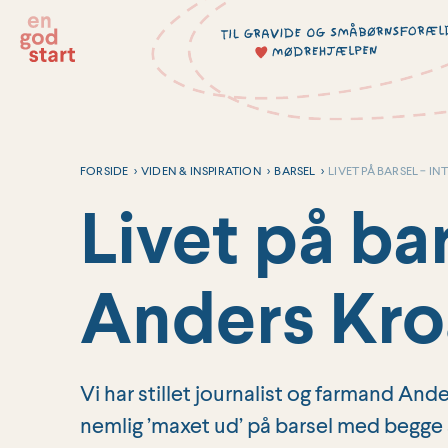
Hop
til
indholdet
FORSIDE
>
VIDEN & INSPIRATION
>
BARSEL
>
LIVET PÅ BARSEL − 
Livet på ba
Anders Kro
Vi har stillet journalist og farmand A
nemlig ’maxet ud’ på barsel med begge 