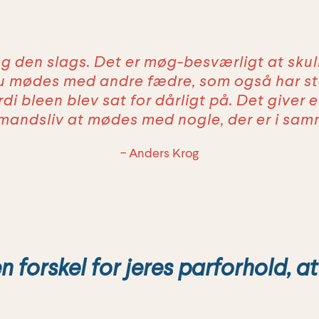
g den slags. Det er møg-besværligt at sku
Du mødes med andre fædre, som også har st
di bleen blev sat for dårligt på. Det giver
mandsliv at mødes med nogle, der er i sa
− Anders Krog
n forskel for jeres parforhold, a