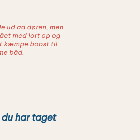
lle ud ad døren, men
ået med lort op og
 et kæmpe boost til
mme båd.
t du har taget