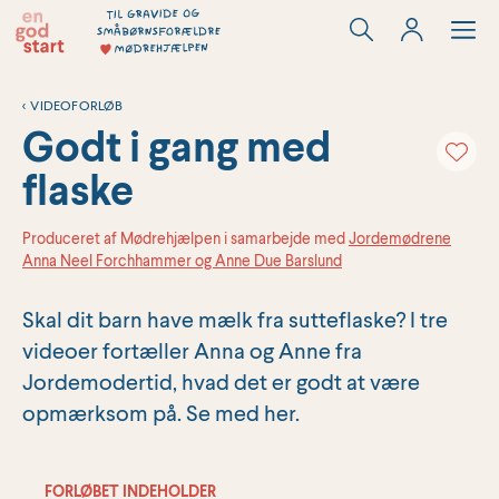
Hop
til
indholdet
<
VIDEOFORLØB
Godt i gang med
flaske
Produceret af Mødrehjælpen i samarbejde med
Jordemødrene
Anna Neel Forchhammer og Anne Due Barslund
Skal dit barn have mælk fra sutteflaske? I tre
videoer fortæller Anna og Anne fra
Jordemodertid, hvad det er godt at være
opmærksom på. Se med her.
FORLØBET INDEHOLDER