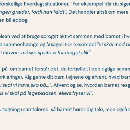
orskellige hverdagssituationer.
“For eksempel når du sige
ngen græder, fordi han faldt”.
Det handler altså om mere e
en billedbog.
elsen ved at bruge sproget aktivt sammen med barnet i h
are sammenhænge og årsager. For eksempel
”
vi skal med b
 i maven, måske spiste vi for meget slik”:
å, om barnet forstår det, du fortæller, i den rigtige sam
orklaringer. K
ig gerne dit barn i øjnene og afvent, hvad barn
 skal vi have sko på…”
. Afvent og se, hvordan barnet reage
is vi skal på legepladsen, ellers fryser vi”.
rtagning i samtalerne, så barnet hører dig tale, men også s