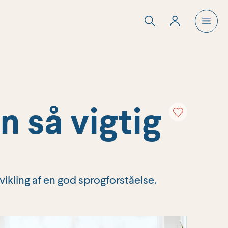
n så vigtig
vikling af en god sprogforståelse.