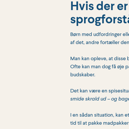
Hvis der e
sprogforst
Børn med udfordringer elle
af det, andre fortæller de
Man kan opleve, at disse b
Ofte kan man dog få øje p
budskaber.
Det kan være en spisesitua
smide skrald ud – og bag
I en sådan situation, kan e
tid til at pakke madpakke