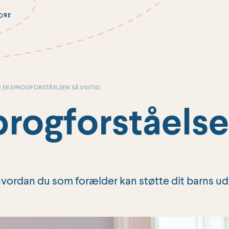
 ER SPROGFORSTÅELSEN SÅ VIGTIG
progforståelse
 hvordan du som forælder kan støtte dit barns ud