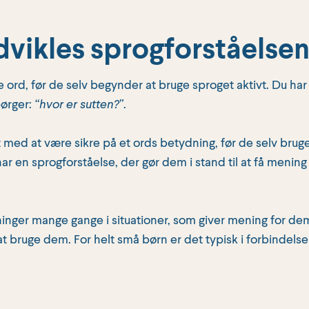
vikles sprogforståelsen
 ord, før de selv begynder at bruge sproget aktivt. Du har
pø
rger:
“hvor er sutten?”
.
med at være sikre på et ords betydning, før de selv brug
ar en sprogforståelse, der gør dem i stand til at få mening 
inger mange gange i situationer, som giver mening for dem
t bruge dem. For helt små børn er det typisk i forbindel