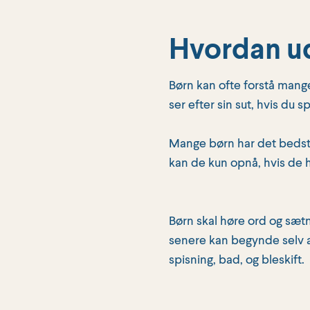
Hvordan ud
Børn kan ofte forstå mange
ser efter sin sut, hvis du s
Mange børn har det bedst 
kan de kun opnå, hvis de h
Børn skal høre ord og sætn
senere kan begynde selv a
spisning, bad, og bleskift.