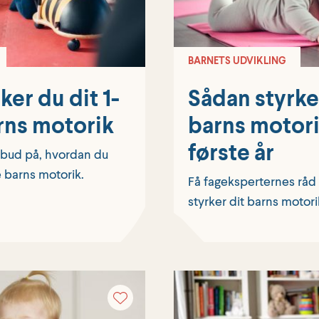
BARNETS UDVIKLING
ker du dit 1-
Sådan styrke
rns motorik
barns motori
første år
 bud på, hvordan du
e barns motorik.
Få fageksperternes råd 
styrker dit barns motorik