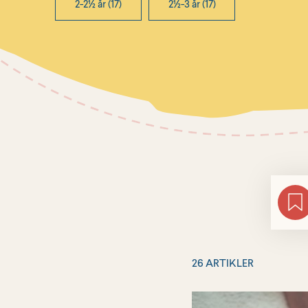
2-2½ år (17)
2½-3 år (17)
26 ARTIKLER