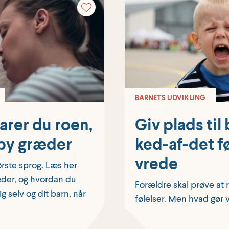
BARNETS UDVIKLING
arer du roen,
Giv plads til
aby græder
ked-af-det f
vrede
ørste sprog. Læs her
der, og hvordan du
Forældre skal prøve at 
g selv og dit barn, når
følelser. Men hvad gør v