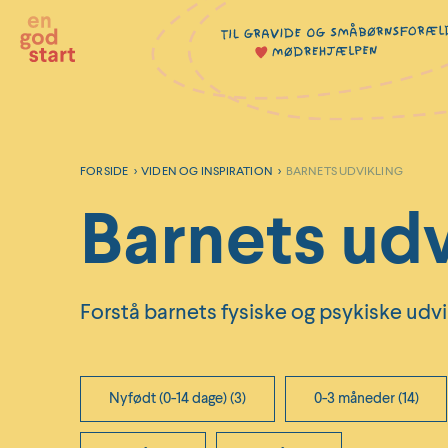
Hop
til
indholdet
FORSIDE
>
VIDEN OG INSPIRATION
>
BARNETS UDVIKLING
Barnets udv
Forstå barnets fysiske og psykiske udvikli
Nyfødt (0-14 dage) (3)
0-3 måneder (14)