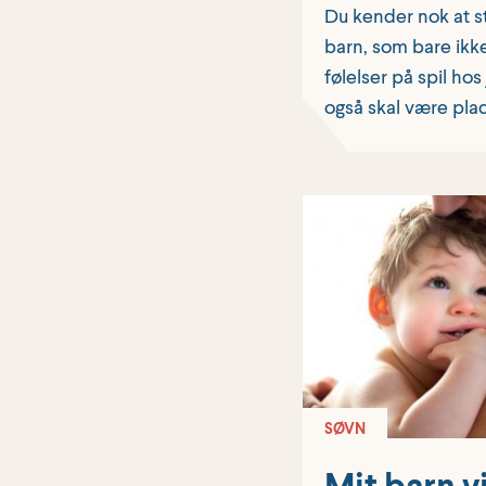
Du kender nok at s
barn, som bare ikke
følelser på spil hos
også skal være plads
SØVN
Mit barn vi