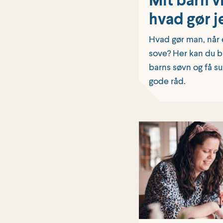
hvad gør j
Hvad gør man, når e
sove? Her kan du bl
barns søvn og få s
gode råd.