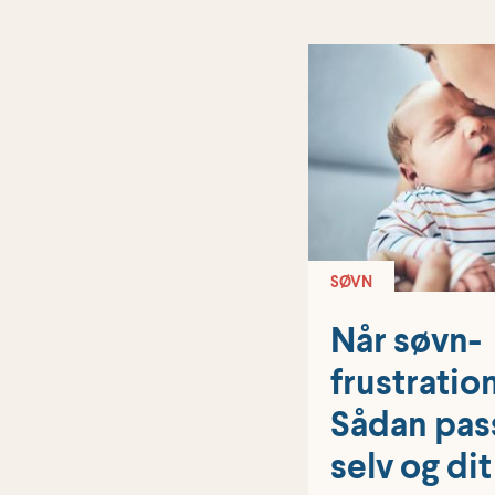
SØVN
Når søvn­
frustratio
Sådan pas
selv og di