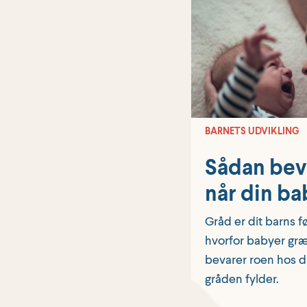
BARNETS UDVIKLING
Sådan bev
når din b
Gråd er dit barns f
hvorfor babyer græ
bevarer roen hos di
gråden fylder.