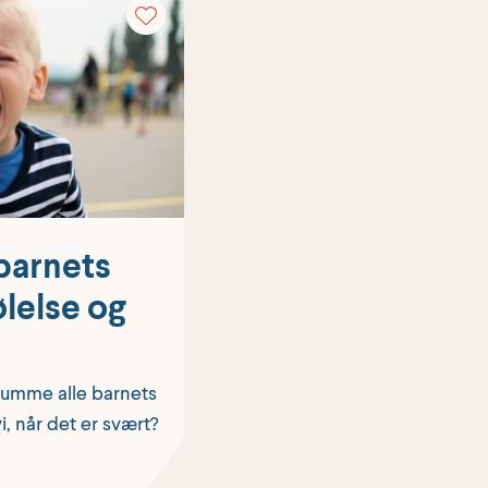
 barnets
ølelse og
rumme alle barnets
i, når det er svært?