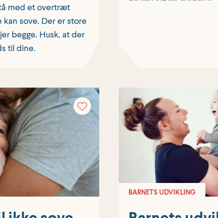
tå med et overtræt
 kan sove. Der er store
 jer begge. Husk, at der
 til dine.
BARNETS UDVIKLING
l ikke sove –
Barnets udvi