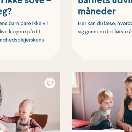
eg?
måneder
ns barn bare ikke vil
Her kan du læse, hvorda
ive klogere på dit
sig gennem det første å
undheds­plejerskens