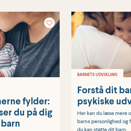
BARNETS UDVIKLING
Forstå dit ba
nerne fylder:
psykiske udv
ser du på dig
Her kan du læse mere om
t barn
barns personlighed og få
du kan støtte dit barn.