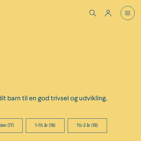
it barn til en god trivsel og udvikling.
er (17)
1-1½ år (18)
1½-2 år (16)