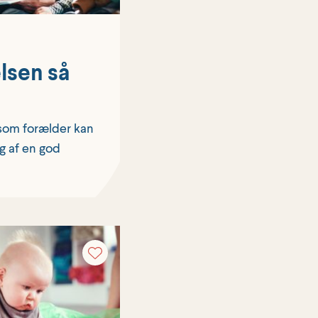
lsen så
 som forælder kan
ng af en god