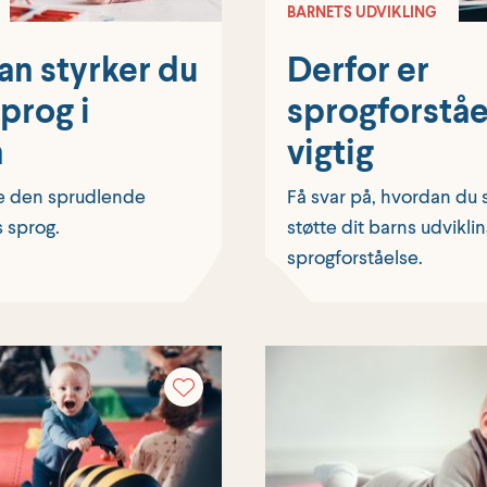
BARNETS UDVIKLING
dan styrker du
Derfor er
sprog i
sprogforståe
n
vigtig
te den sprudlende
Få svar på, hvordan du
s sprog.
støtte dit barns udvikli
sprogforståelse.