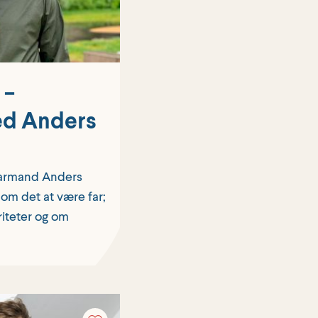
 −
ed Anders
g farmand Anders
 om det at være far;
riteter og om