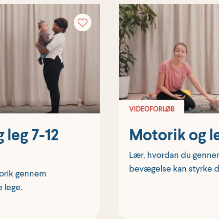
VIDEOFORLØB
 leg 7-12
Motorik og le
Lær, hvordan du genne
bevægelse kan styrke di
torik gennem
 lege.