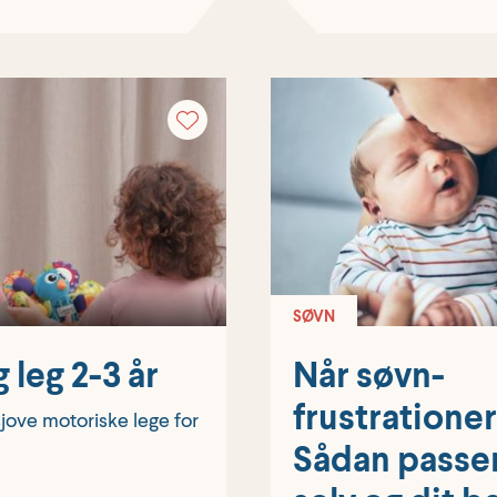
SØVN
 leg 2-3 år
Når søvn­
frustrationer
 sjove motoriske lege for
Sådan passer