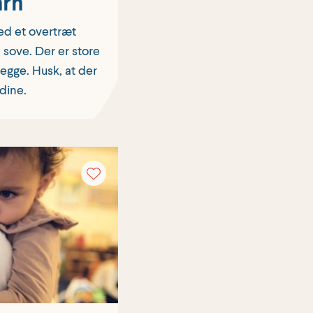
arn
ed et overtræt
 sove. Der er store
begge. Husk, at der
 dine.