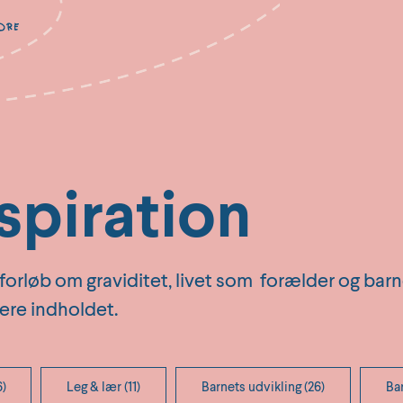
spiration
forløb om graviditet, livet som forælder og barnet
tere indholdet.
6)
Leg & lær (11)
Barnets udvikling (26)
Bar