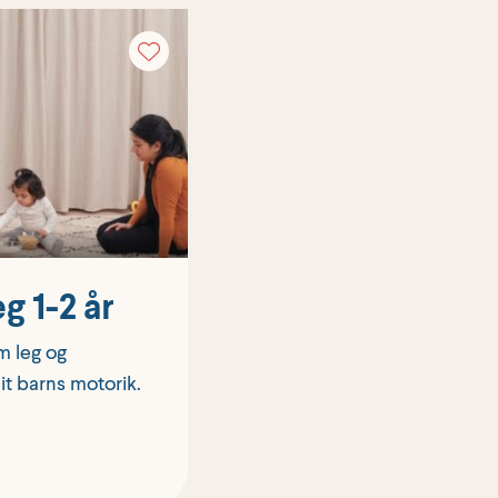
g 1-2 år
m leg og
t barns motorik.