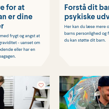
e for at
Forstå dit ba
n er dine
psykiske udv
r
Her kan du læse mere om
barns personlighed og få
med frygt og angst at
du kan støtte dit barn.
graviditet - uanset om
ødende eller har en
bagagen.