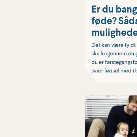
Er du bang
føde? Såda
mulighede
Det kan være fyldt 
skulle igennem en 
du er førstegangsf
svær fødsel med i 