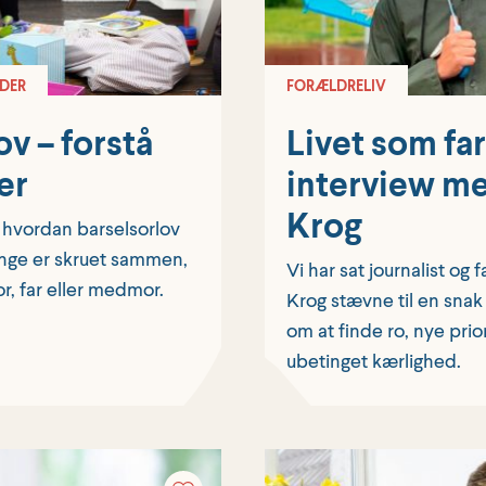
DER
FORÆLDRELIV
ov – forstå
Livet som far
er
interview m
Krog
, hvordan barselsorlov
ge er skruet sammen,
Vi har sat journalist o
r, far eller medmor.
Krog stævne til en snak
om at finde ro, nye prio
ubetinget kærlighed.