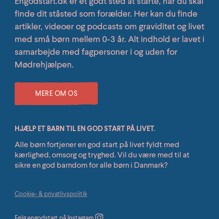
Engodstart.dk er et godt sted at starte, når du skal
finde dit ståsted som forælder. Her kan du finde
artikler, videoer og podcasts om graviditet og livet
med små børn mellem 0-3 år. Alt indhold er lavet i
samarbejde med fagpersoner i og uden for
Mødrehjælpen.
MERE OM OS
HJÆLP ET BARN TIL EN GOD START PÅ LIVET.
Alle børn fortjener en god start på livet fyldt med
kærlighed, omsorg og tryghed. Vil du være med til at
sikre en god barndom for alle børn i Danmark?
Cookie- & privatlivspolitik
Følg engodstart på Instagram