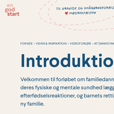
Hop
til
indholdet
FORSIDE
>
VIDEN & INSPIRATION
>
VIDEOFORLØB
>
AT DANNE FAM
Introdukti
Velkommen til forløbet om familiedannel
deres fysiske og mentale sundhed lægges
efterfødselsreaktioner, og barnets rett
ny familie.