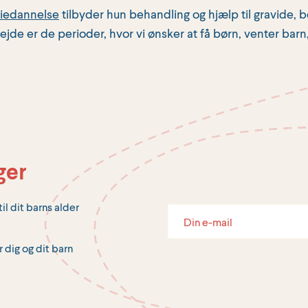
liedannelse
tilbyder hun behandling og hjælp til gravide, bø
de er de perioder, hvor vi ønsker at få børn, venter barn,
ger
il dit barns alder
r dig og dit barn