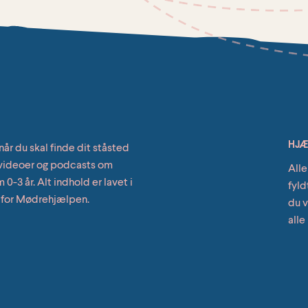
HJÆL
når du skal finde dit ståsted
, videoer og podcasts om
Alle
0-3 år. Alt indhold er lavet i
fyld
 for Mødrehjælpen.
du v
alle