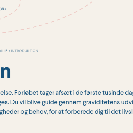
ILIE
>
INTRODUKTION
on
se. Forløbet tager afsæt i de første tusinde dag
. Du vil blive guide gennem graviditetens udvik
igheder og behov, for at forberede dig til det l