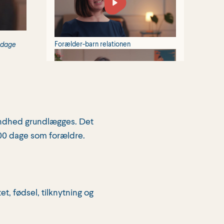
Forælder-barn relationen
0 dage
sundhed grundlægges. Det
Efterfødselsreaktioner
000 dage som forældre.
t, fødsel, tilknytning og
Spædbarnets behov og rettigheder