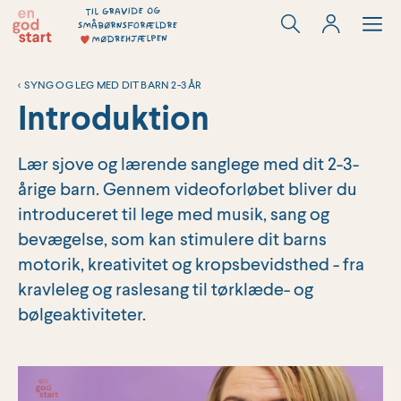
Hop
til
indholdet
<
SYNG OG LEG MED DIT BARN 2-3 ÅR
Introduktion
Lær sjove og lærende sanglege med dit 2-3-
årige barn. Gennem videoforløbet bliver du
introduceret til lege med musik, sang og
bevægelse, som kan stimulere dit barns
motorik, kreativitet og kropsbevidsthed - fra
kravleleg og raslesang til tørklæde- og
bølgeaktiviteter.