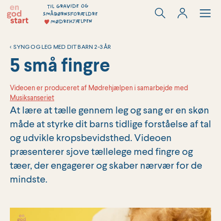
Hop
til
indholdet
<
SYNG OG LEG MED DIT BARN 2-3 ÅR
5 små fingre
Videoen er produceret af Mødrehjælpen i samarbejde med
Musiksanseriet
At lære at tælle gennem leg og sang er en skøn
måde at styrke dit barns tidlige forståelse af tal
og udvikle kropsbevidsthed. Videoen
præsenterer sjove tællelege med fingre og
tæer, der engagerer og skaber nærvær for de
mindste.