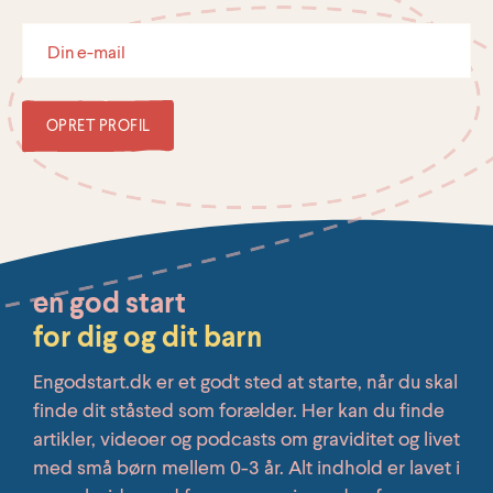
OPRET PROFIL
en god start
for dig og dit barn
Engodstart.dk er et godt sted at starte, når du skal
finde dit ståsted som forælder. Her kan du finde
artikler, videoer og podcasts om graviditet og livet
med små børn mellem 0-3 år. Alt indhold er lavet i