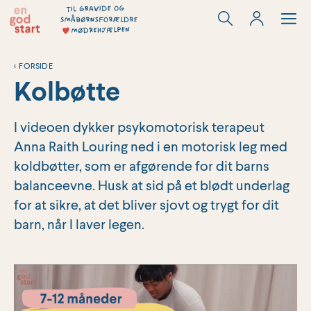
Hop
til
indholdet
<
FORSIDE
Kolbøtte
I videoen dykker psykomotorisk terapeut
Anna Raith Louring ned i en motorisk leg med
koldbøtter, som er afgørende for dit barns
balanceevne. Husk at sid på et blødt underlag
for at sikre, at det bliver sjovt og trygt for dit
barn, når I laver legen.