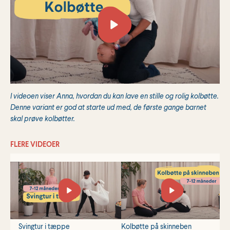
I videoen viser Anna, hvordan du kan lave en stille og rolig kolbøtte.
Denne variant er god at starte ud med, de første gange barnet
skal prøve kolbøtter.
FLERE VIDEOER
Svingtur i tæppe
Kolbøtte på skinneben
S