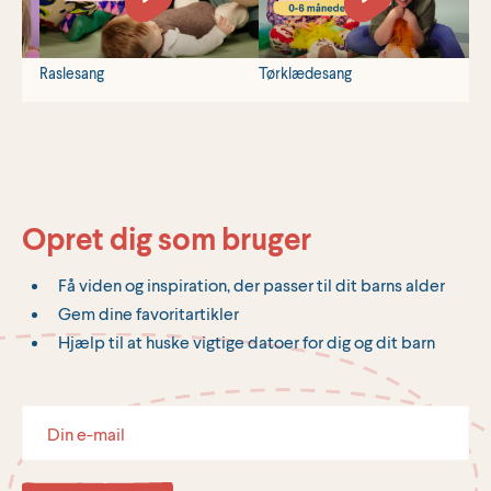
Raslesang
Tørklædesang
K
Opret dig som bruger
Få viden og inspiration, der passer til dit barns alder
Gem dine favoritartikler
Hjælp til at huske vigtige datoer for dig og dit barn