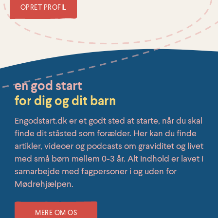
OPRET PROFIL
en god start
for dig og dit barn
Engodstart.dk er et godt sted at starte, når du skal
finde dit ståsted som forælder. Her kan du finde
artikler, videoer og podcasts om graviditet og livet
med små børn mellem 0-3 år. Alt indhold er lavet i
samarbejde med fagpersoner i og uden for
Mødrehjælpen.
MERE OM OS