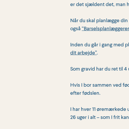
er det sjældent det, man h
Når du skal planlægge din 
også
“Barselsplanlæggere
Inden du går i gang med p
dit arbejde”
.
Som gravid har du ret til 
Hvis I bor sammen ved fød
efter fødslen.
I har hver 11 øremærkede ug
26 uger i alt – som I frit k