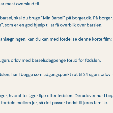
ar mest overskud til.
barsel, skal du bruge
“Min Barsel” på borger.dk.
På borger.
n”
, som er en god hjælp til at få overblik over barslen.
lanlægningen, kan du kan med fordel se denne korte film:
4 ugers orlov med barselsdagpenge forud for fødslen.
slen, har I begge som udgangspunkt ret til 24 ugers orlo
er, hvoraf to ligger lige efter fødslen. Derudover har I beg
an fordele mellem jer, så det passer bedst til jeres familie.