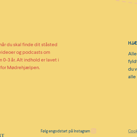
HJÆL
når du skal finde dit ståsted
, videoer og podcasts om
Alle
0-3 år. Alt indhold er lavet i
fyld
 for Mødrehjælpen.
du v
alle
Følg engodstart på Instagram
Cooki