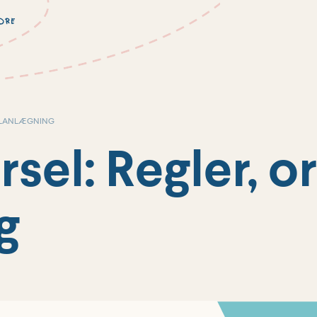
 PLANLÆGNING
rsel: Regler, o
g