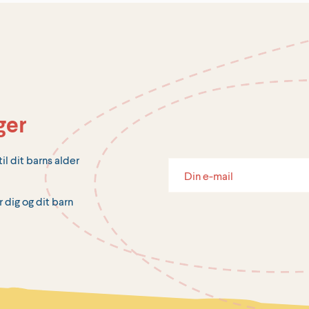
ger
il dit barns alder
r dig og dit barn