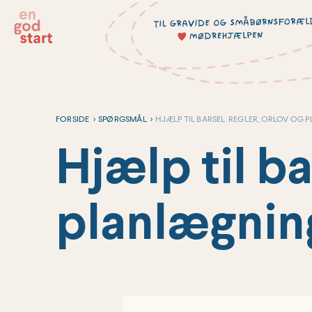
Hop
til
indholdet
FORSIDE
>
SPØRGSMÅL
>
HJÆLP TIL BARSEL: REGLER, ORLOV OG
Hjælp til ba
planlægnin