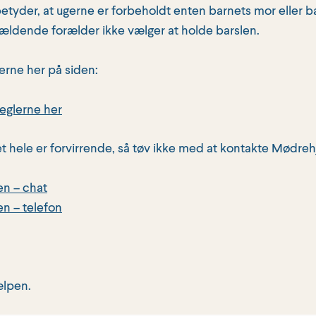
etyder, at ugerne er forbeholdt enten barnets mor eller b
gældende forælder ikke vælger at holde barslen.
erne her på siden:
reglerne her
et hele er forvirrende, så tøv ikke med at kontakte Mødre
n – chat
n – telefon
ælpen.