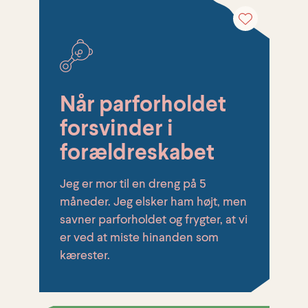
Når parforholdet
forsvinder i
forældreskabet
Jeg er mor til en dreng på 5
måneder. Jeg elsker ham højt, men
savner parforholdet og frygter, at vi
er ved at miste hinanden som
kærester.