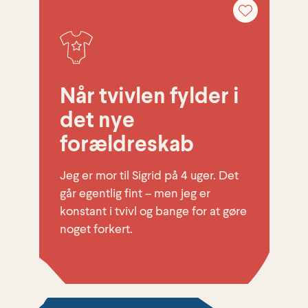
Når tvivlen fylder i
det nye
forældreskab
Jeg er mor til Sigrid på 4 uger. Det
går egentlig fint – men jeg er
konstant i tvivl og bange for at gøre
noget forkert.