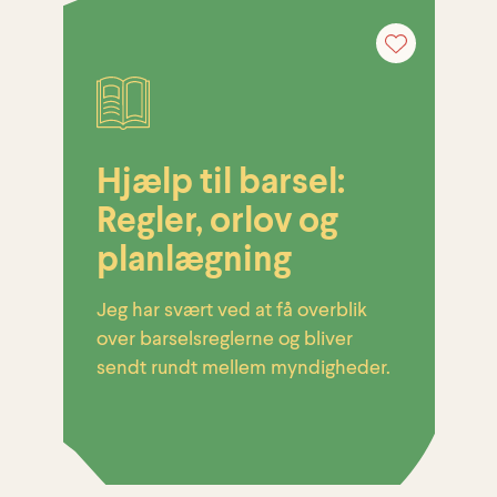
Hjælp til barsel:
Regler, orlov og
planlægning
Jeg har svært ved at få overblik
over barselsreglerne og bliver
sendt rundt mellem myndigheder.