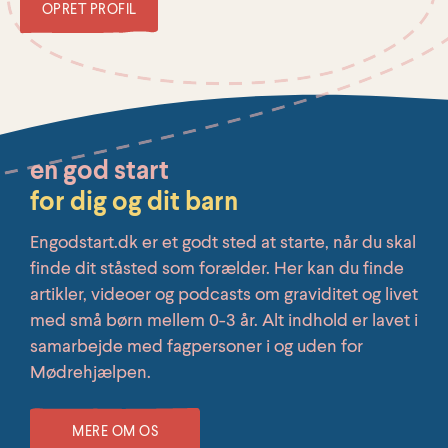
OPRET PROFIL
en god start
for dig og dit barn
Engodstart.dk er et godt sted at starte, når du skal
finde dit ståsted som forælder. Her kan du finde
artikler, videoer og podcasts om graviditet og livet
med små børn mellem 0-3 år. Alt indhold er lavet i
samarbejde med fagpersoner i og uden for
Mødrehjælpen.
MERE OM OS